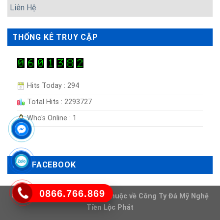
Liên Hệ
THỐNG KÊ TRUY CẬP
Hits Today : 294
Total Hits : 2293727
Who's Online : 1
LIKE FACEBOOK
0866.766.869
Copyright 2026 ©
Bản quyền thuộc về
Công Ty Đá Mỹ Nghệ
Tiền Lộc Phát