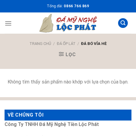
Skip
Tổng đài:
0866 766 869
to
content
TRANG CHỦ
/
ĐÁ ỐP LÁT
/
ĐÁ BÓ VỈA HÈ
LỌC
Không tìm thấy sản phẩm nào khớp với lựa chọn của bạn.
VỀ CHÚNG TÔI
Công Ty TNHH Đá Mỹ Nghệ Tiền Lộc Phát