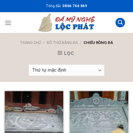
Skip
Tổng đài:
0866 766 869
to
content
TRANG CHỦ
/
ĐỒ THỜ BẰNG ĐÁ
/
CHIẾU RỒNG ĐÁ
LỌC