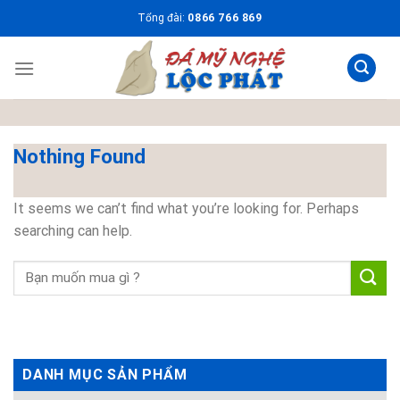
Skip
Tổng đài:
0866 766 869
to
content
Nothing Found
It seems we can’t find what you’re looking for. Perhaps
searching can help.
DANH MỤC SẢN PHẨM