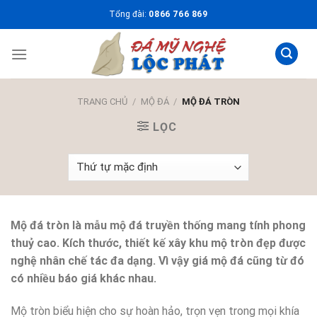
Skip
Tổng đài:
0866 766 869
to
content
TRANG CHỦ
/
MỘ ĐÁ
/
MỘ ĐÁ TRÒN
LỌC
Mộ đá tròn là mẫu mộ đá truyền thống mang tính phong
thuỷ cao. Kích thước, thiết kế xây khu mộ tròn đẹp được
nghệ nhân chế tác đa dạng. Vì vậy giá mộ đá cũng từ đó
có nhiều báo giá khác nhau.
Mộ tròn biểu hiện cho sự hoàn hảo, trọn vẹn trong mọi khía