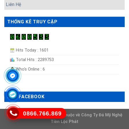
Liên Hệ
THỐNG KÊ TRUY CẬP
Hits Today : 1601
Total Hits : 2289753
Who's Online : 6
LIKE FACEBOOK
0866.766.869
Copyright 2026 ©
Bản quyền thuộc về
Công Ty Đá Mỹ Nghệ
Tiền Lộc Phát