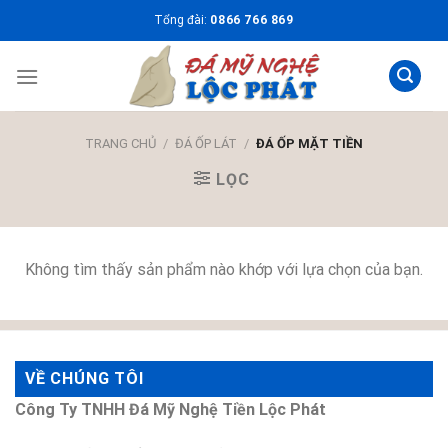
Skip
Tổng đài:
0866 766 869
to
content
TRANG CHỦ
/
ĐÁ ỐP LÁT
/
ĐÁ ỐP MẶT TIỀN
LỌC
Không tìm thấy sản phẩm nào khớp với lựa chọn của bạn.
VỀ CHÚNG TÔI
Công Ty TNHH Đá Mỹ Nghệ Tiền Lộc Phát