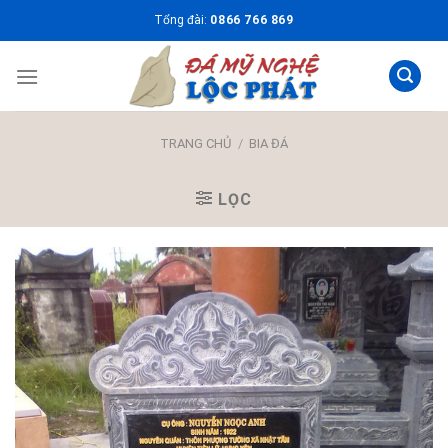
Skip
Tổng đài:
0866 766 869
to
content
TRANG CHỦ
/
BIA ĐÁ
LỌC