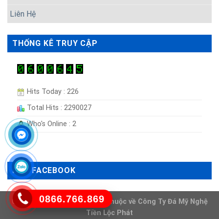
Liên Hệ
THỐNG KÊ TRUY CẬP
Hits Today : 226
Total Hits : 2290027
Who's Online : 2
LIKE FACEBOOK
0866.766.869
Copyright 2026 ©
Bản quyền thuộc về
Công Ty Đá Mỹ Nghệ
Tiền Lộc Phát