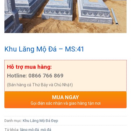
Khu Lăng Mộ Đá – MS:41
Hỗ trợ mua hàng:
Hotline: 0866 766 869
(Bán hàng cả Thứ Bảy và Chủ Nhật)
MUA NGAY
Gọi điện xác nhận và giao hàng tận nơi
Danh mục:
Khu Lăng Mộ Đá Đẹp
Từ khóa:
lăng mộ đá
,
mộ đá