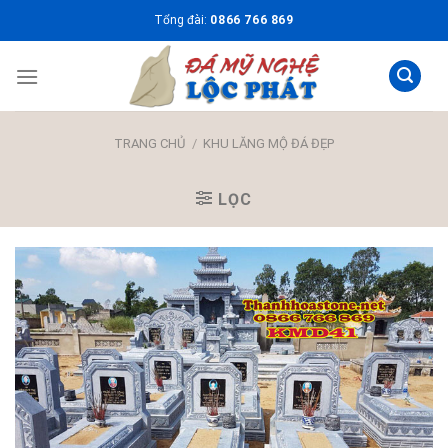
Skip
Tổng đài:
0866 766 869
to
content
TRANG CHỦ
/
KHU LĂNG MỘ ĐÁ ĐẸP
LỌC