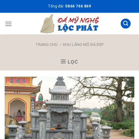
Skip
Tổng đài:
0866 766 869
to
content
TRANG CHỦ
/
KHU LĂNG MỘ ĐÁ ĐẸP
LỌC