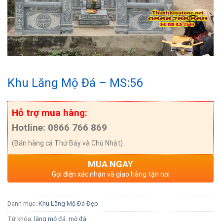
Khu Lăng Mộ Đá – MS:56
Hỗ trợ mua hàng:
Hotline: 0866 766 869
(Bán hàng cả Thứ Bảy và Chủ Nhật)
MUA NGAY
Gọi điện xác nhận và giao hàng tận nơi
Danh mục:
Khu Lăng Mộ Đá Đẹp
Từ khóa:
lăng mộ đá
,
mộ đá