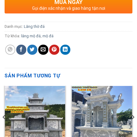
MUA NGAY
Gọi điện xác nhận và giao hàng tận nơi
Danh mục:
Lăng thờ đá
Từ khóa:
lăng mộ đá
,
mộ đá
SẢN PHẨM TƯƠNG TỰ