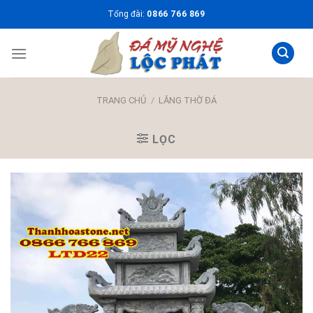
Skip
Tổng đài:
0866 766 869
to
content
TRANG CHỦ
/
LĂNG THỜ ĐÁ
LỌC