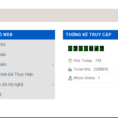
Ồ WEB
THỐNG KÊ TRUY CẬP
chủ
hiệu
Hits Today : 743
hẩm
Total Hits : 2288895
rình Đã Thực Hiện
Who's Online : 1
c đá mỹ nghệ
ệ