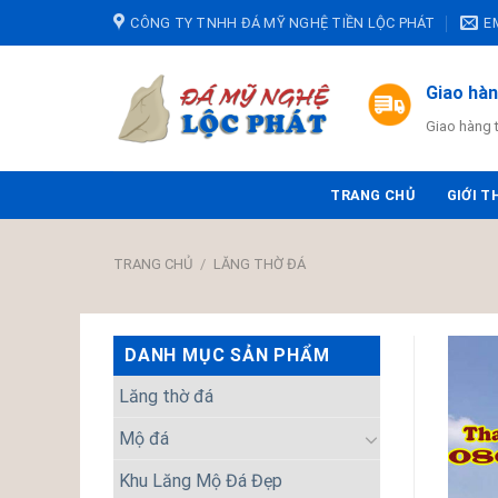
Skip
CÔNG TY TNHH ĐÁ MỸ NGHỆ TIỀN LỘC PHÁT
E
to
content
Giao hà
Giao hàng 
TRANG CHỦ
GIỚI T
TRANG CHỦ
/
LĂNG THỜ ĐÁ
DANH MỤC SẢN PHẨM
Lăng thờ đá
Mộ đá
Khu Lăng Mộ Đá Đẹp