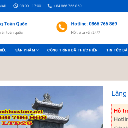
MAIL
08:00 - 17:00
+84 866 766 869
ng Toàn Quốc
Hotline: 0866 766 869
trên toàn quốc
Hỗ trợ tư vấn 24/7
HIỆU
SẢN PHẨM
CÔNG TRÌNH ĐÃ THỰC HIỆN
TIN TỨC ĐÁ
Lăng
Hỗ tr
Hotli