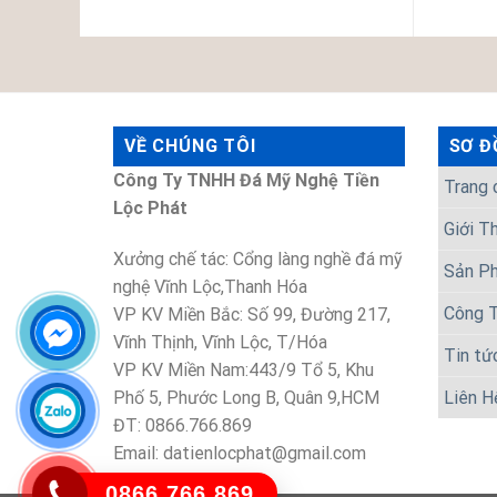
VỀ CHÚNG TÔI
SƠ Đ
Công Ty TNHH Đá Mỹ Nghệ Tiền
Trang 
Lộc Phát
Giới T
Xưởng chế tác: Cổng làng nghề đá mỹ
Sản P
nghệ Vĩnh Lộc,Thanh Hóa
Công T
VP KV Miền Bắc: Số 99, Đường 217,
Vĩnh Thịnh, Vĩnh Lộc, T/Hóa
Tin tứ
VP KV Miền Nam:443/9 Tổ 5, Khu
Phố 5, Phước Long B, Quân 9,HCM
Liên H
ĐT: 0866.766.869
Email: datienlocphat@gmail.com
0866.766.869