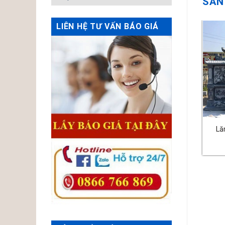
SẢN
LIÊN HỆ TƯ VẤN BÁO GIÁ
Lăng Thờ Đá – MS:21
Lăng Thờ Đá – MS:08
Lă