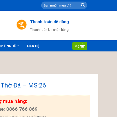
Tìm
kiếm:
Thanh toán dễ dàng
Thanh toán khi nhận hàng
0
₫
 MỸ NGHỆ
LIÊN HỆ
 Thờ Đá – MS:26
ợ mua hàng:
ne: 0866 766 869