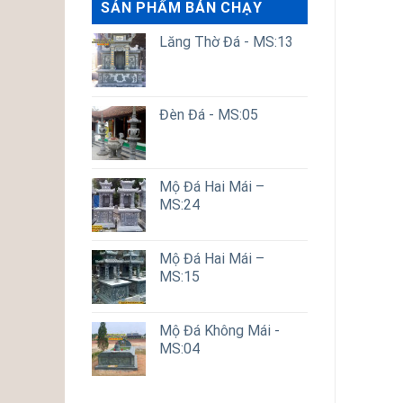
SẢN PHẨM BÁN CHẠY
Lăng Thờ Đá - MS:13
Đèn Đá - MS:05
Mộ Đá Hai Mái –
MS:24
Mộ Đá Hai Mái –
MS:15
Mộ Đá Không Mái -
MS:04