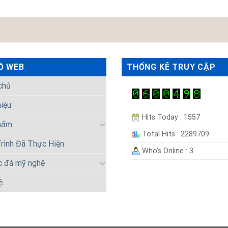
Ồ WEB
THỐNG KÊ TRUY CẬP
chủ
hiệu
Hits Today : 1557
hẩm
Total Hits : 2289709
rình Đã Thực Hiện
Who's Online : 3
c đá mỹ nghệ
ệ