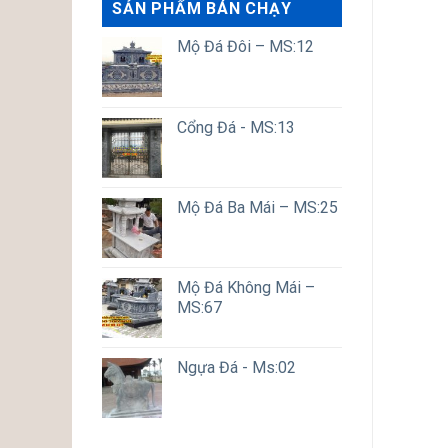
SẢN PHẨM BÁN CHẠY
Mộ Đá Đôi – MS:12
Cổng Đá - MS:13
Mộ Đá Ba Mái – MS:25
Mộ Đá Không Mái –
MS:67
Ngựa Đá - Ms:02