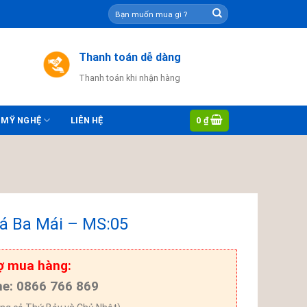
Tìm
kiếm:
Thanh toán dễ dàng
Thanh toán khi nhận hàng
0
₫
 MỸ NGHỆ
LIÊN HỆ
á Ba Mái – MS:05
ợ mua hàng:
ne: 0866 766 869