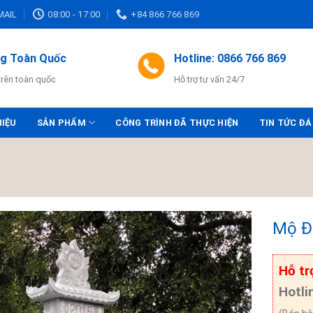
MAIL
08:00 - 17:00
+84 866 766 869
ng Toàn Quốc
Hotline: 0866 766 869
trên toàn quốc
Hỗ trợ tư vấn 24/7
HIỆU
SẢN PHẨM
CÔNG TRÌNH ĐÃ THỰC HIỆN
TIN TỨC ĐÁ
Mộ Đ
Hỗ tr
Hotli