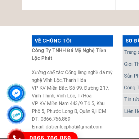
VỀ CHÚNG TÔI
SƠ Đ
Công Ty TNHH Đá Mỹ Nghệ Tiền
Trang 
Lộc Phát
Giới T
Xưởng chế tác: Cổng làng nghề đá mỹ
Sản P
nghệ Vĩnh Lộc,Thanh Hóa
Công T
VP KV Miền Bắc: Số 99, Đường 217,
Vĩnh Thịnh, Vĩnh Lộc, T/Hóa
Tin tứ
VP KV Miền Nam:443/9 Tổ 5, Khu
Phố 5, Phước Long B, Quân 9,HCM
Liên H
ĐT: 0866.766.869
Email: datienlocphat@gmail.com
0866.766.869