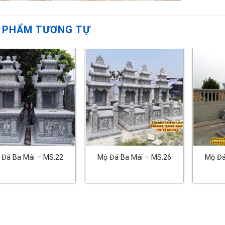
 PHẨM TƯƠNG TỰ
 Đá Ba Mái – MS:22
Mộ Đá Ba Mái – MS:26
Mộ Đá