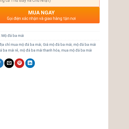
ng cả Thứ Bảy và Chủ Nhật)
MUA NGAY
Gọi điện xác nhận và giao hàng tận nơi
:
Mộ đá ba mái
địa chỉ mua mộ đá ba mái
,
Giá mộ đá ba mái
,
mộ đá ba mái
á ba mái rẻ
,
mộ đá ba mái thanh hóa
,
mua mộ đá ba mái