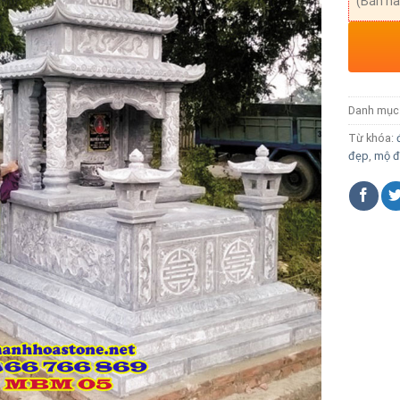
(Bán hà
Danh mục
Từ khóa:
đẹp
,
mộ đ