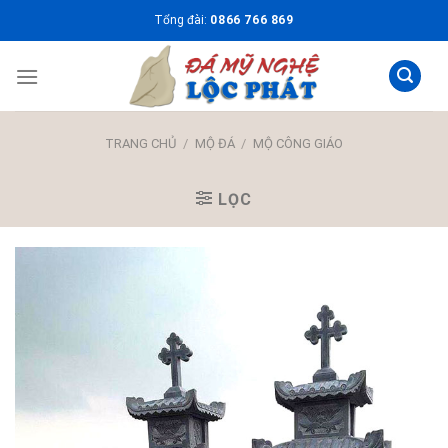
Skip
Tổng đài:
0866 766 869
to
content
TRANG CHỦ
/
MỘ ĐÁ
/
MỘ CÔNG GIÁO
LỌC