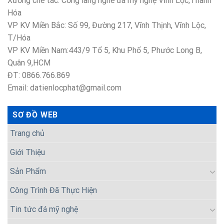
Xưởng chế tác: Cổng làng nghề đá mỹ nghệ Vĩnh Lộc,Thanh
Hóa
VP KV Miền Bắc: Số 99, Đường 217, Vĩnh Thịnh, Vĩnh Lộc,
T/Hóa
VP KV Miền Nam:443/9 Tổ 5, Khu Phố 5, Phước Long B,
Quân 9,HCM
ĐT: 0866.766.869
Email: datienlocphat@gmail.com
SƠ ĐỒ WEB
Trang chủ
Giới Thiệu
Sản Phẩm
Công Trình Đã Thực Hiện
Tin tức đá mỹ nghệ