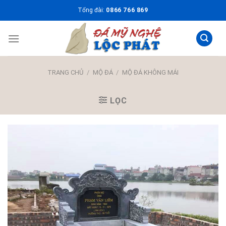
Skip
Tổng đài:
0866 766 869
to
content
TRANG CHỦ
/
MỘ ĐÁ
/
MỘ ĐÁ KHÔNG MÁI
LỌC