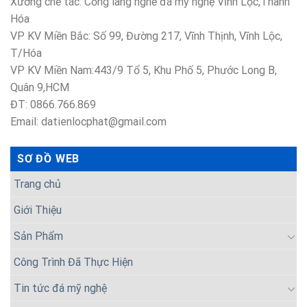
Xưởng chế tác: Cổng làng nghề đá mỹ nghệ Vĩnh Lộc,Thanh
Hóa
VP KV Miền Bắc: Số 99, Đường 217, Vĩnh Thịnh, Vĩnh Lộc,
T/Hóa
VP KV Miền Nam:443/9 Tổ 5, Khu Phố 5, Phước Long B,
Quân 9,HCM
ĐT: 0866.766.869
Email: datienlocphat@gmail.com
SƠ ĐỒ WEB
Trang chủ
Giới Thiệu
Sản Phẩm
Công Trình Đã Thực Hiện
Tin tức đá mỹ nghệ