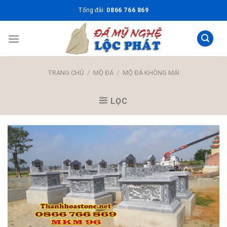
Skip
Tổng đài:
0866 766 869
to
content
TRANG CHỦ
/
MỘ ĐÁ
/
MỘ ĐÁ KHÔNG MÁI
LỌC