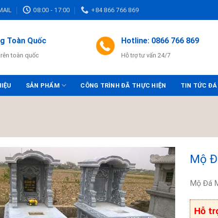
MAIL
08:00 - 17:00
+84 866 766 869
ng Toàn Quốc
Hotline: 0866 766 869
trên toàn quốc
Hỗ trợ tư vấn 24/7
HIỆU
SẢN PHẨM
CÔNG TRÌNH ĐÃ THỰC HIỆN
TIN TỨC ĐÁ
Mộ Đ
Mộ Đá M
Hỗ tr