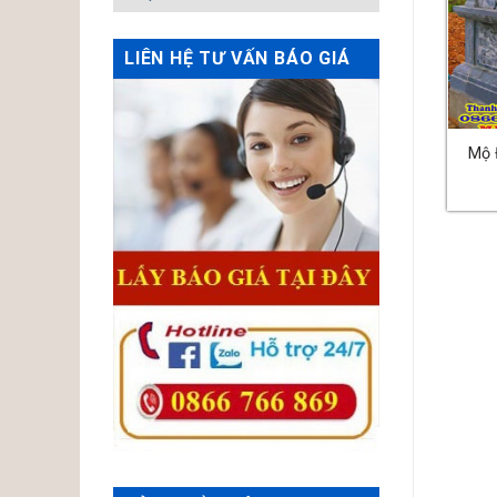
LIÊN HỆ TƯ VẤN BÁO GIÁ
Mộ Đá Một Mái – MS:11
Mộ Đá Một Mái – MS:05
Mộ 