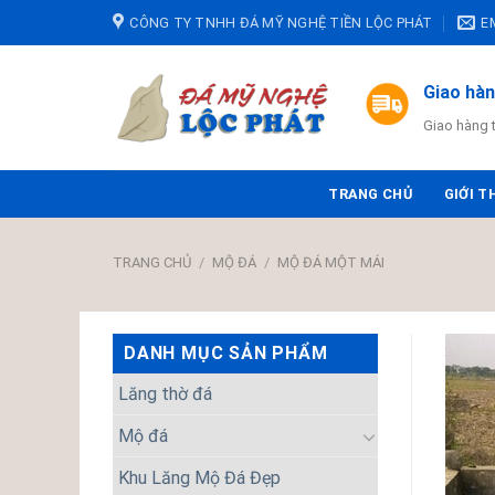
Skip
CÔNG TY TNHH ĐÁ MỸ NGHỆ TIỀN LỘC PHÁT
E
to
content
Giao hà
Giao hàng 
TRANG CHỦ
GIỚI T
TRANG CHỦ
/
MỘ ĐÁ
/
MỘ ĐÁ MỘT MÁI
DANH MỤC SẢN PHẨM
Lăng thờ đá
Mộ đá
Khu Lăng Mộ Đá Đẹp