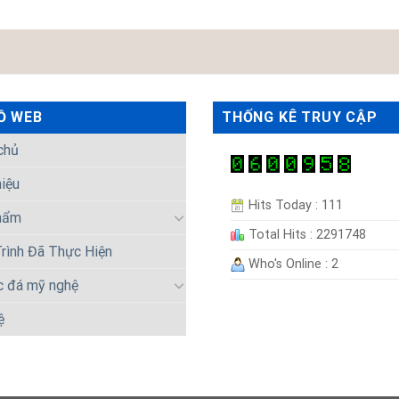
Ồ WEB
THỐNG KÊ TRUY CẬP
chủ
hiệu
Hits Today : 111
hẩm
Total Hits : 2291748
rình Đã Thực Hiện
Who's Online : 2
c đá mỹ nghệ
ệ