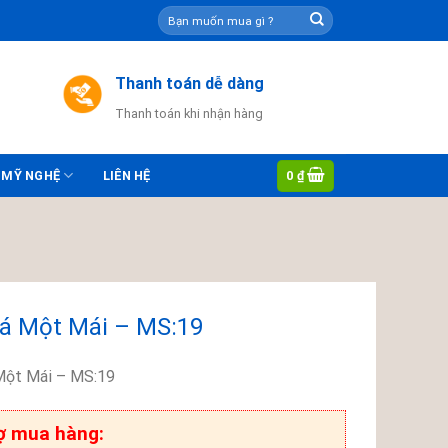
Tìm
kiếm:
Thanh toán dễ dàng
Thanh toán khi nhận hàng
0
₫
 MỸ NGHỆ
LIÊN HỆ
á Một Mái – MS:19
ột Mái – MS:19
ợ mua hàng: