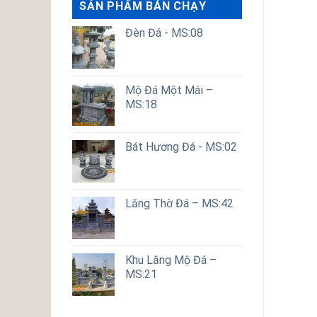
SẢN PHẨM BÁN CHẠY
Đèn Đá - MS:08
Mộ Đá Một Mái –
MS:18
Bát Hương Đá - MS:02
Lăng Thờ Đá – MS:42
Khu Lăng Mộ Đá –
MS:21