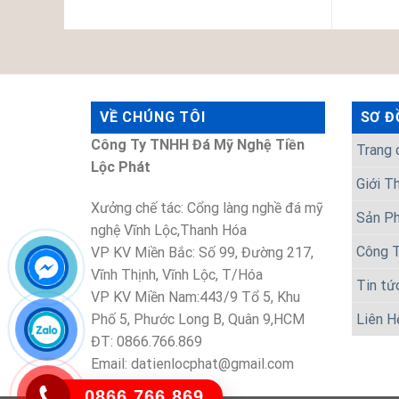
VỀ CHÚNG TÔI
SƠ Đ
Công Ty TNHH Đá Mỹ Nghệ Tiền
Trang 
Lộc Phát
Giới T
Xưởng chế tác: Cổng làng nghề đá mỹ
Sản P
nghệ Vĩnh Lộc,Thanh Hóa
Công T
VP KV Miền Bắc: Số 99, Đường 217,
Vĩnh Thịnh, Vĩnh Lộc, T/Hóa
Tin tứ
VP KV Miền Nam:443/9 Tổ 5, Khu
Phố 5, Phước Long B, Quân 9,HCM
Liên H
ĐT: 0866.766.869
Email: datienlocphat@gmail.com
0866.766.869