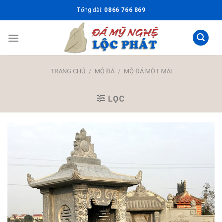
Skip
Tổng đài:
0866 766 869
to
content
TRANG CHỦ
/
MỘ ĐÁ
/
MỘ ĐÁ MỘT MÁI
LỌC