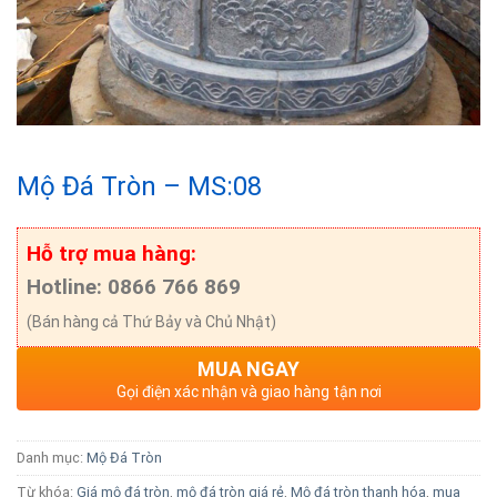
Mộ Đá Tròn – MS:08
Hỗ trợ mua hàng:
Hotline: 0866 766 869
(Bán hàng cả Thứ Bảy và Chủ Nhật)
MUA NGAY
Gọi điện xác nhận và giao hàng tận nơi
Danh mục:
Mộ Đá Tròn
Từ khóa:
Giá mộ đá tròn
,
mộ đá tròn giá rẻ
,
Mộ đá tròn thanh hóa
,
mua