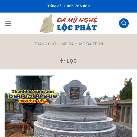
Skip
Tổng đài:
0866 766 869
to
content
TRANG CHỦ
/
MỘ ĐÁ
/
MỘ ĐÁ TRÒN
LỌC