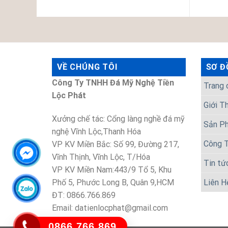
VỀ CHÚNG TÔI
SƠ Đ
Công Ty TNHH Đá Mỹ Nghệ Tiền
Trang 
Lộc Phát
Giới T
Xưởng chế tác: Cổng làng nghề đá mỹ
Sản P
nghệ Vĩnh Lộc,Thanh Hóa
Công T
VP KV Miền Bắc: Số 99, Đường 217,
Vĩnh Thịnh, Vĩnh Lộc, T/Hóa
Tin tứ
VP KV Miền Nam:443/9 Tổ 5, Khu
Phố 5, Phước Long B, Quân 9,HCM
Liên H
ĐT: 0866.766.869
Email: datienlocphat@gmail.com
0866.766.869