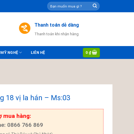
Tìm
kiếm:
Thanh toán dễ dàng
Thanh toán khi nhận hàng
0
₫
 MỸ NGHỆ
LIÊN HỆ
g 18 vị la hán – Ms:03
ợ mua hàng:
ne: 0866 766 869