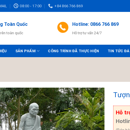
MAIL
08:00 - 17:00
+84 866 766 869
ng Toàn Quốc
Hotline: 0866 766 869
trên toàn quốc
Hỗ trợ tư vấn 24/7
HIỆU
SẢN PHẨM
CÔNG TRÌNH ĐÃ THỰC HIỆN
TIN TỨC ĐÁ
Tượn
Hỗ tr
Hotli