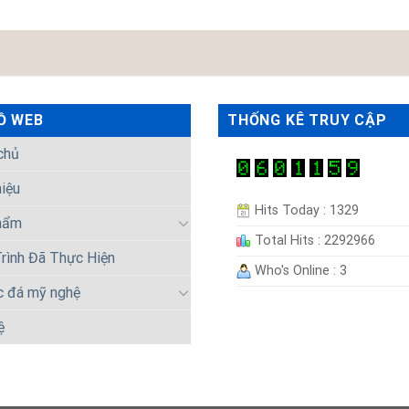
Ồ WEB
THỐNG KÊ TRUY CẬP
chủ
hiệu
Hits Today : 1329
hẩm
Total Hits : 2292966
rình Đã Thực Hiện
Who's Online : 3
c đá mỹ nghệ
ệ