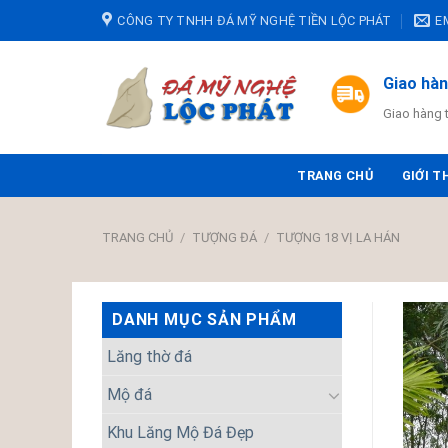
Skip
CÔNG TY TNHH ĐÁ MỸ NGHỆ TIỀN LỘC PHÁT
E
to
content
Giao hà
Giao hàng 
TRANG CHỦ
GIỚI T
TRANG CHỦ
/
TƯỢNG ĐÁ
/
TƯỢNG 18 VỊ LA HÁN
DANH MỤC SẢN PHẨM
Lăng thờ đá
Mộ đá
Khu Lăng Mộ Đá Đẹp