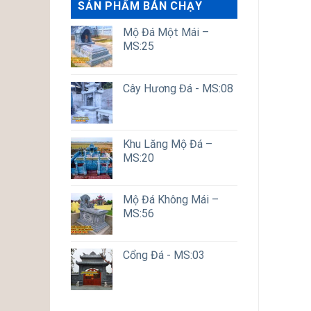
SẢN PHẨM BÁN CHẠY
Mộ Đá Một Mái –
MS:25
Cây Hương Đá - MS:08
Khu Lăng Mộ Đá –
MS:20
Mộ Đá Không Mái –
MS:56
Cổng Đá - MS:03