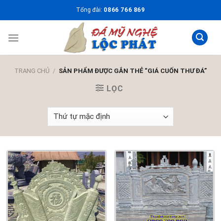
Skip
Tổng đài:
0866 766 869
to
content
TRANG CHỦ
/
SẢN PHẨM ĐƯỢC GẮN THẺ “GIÁ CUỐN THƯ ĐÁ”
LỌC