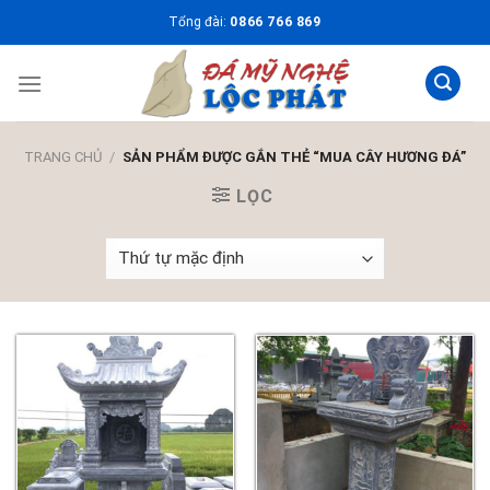
Skip
Tổng đài:
0866 766 869
to
content
TRANG CHỦ
/
SẢN PHẨM ĐƯỢC GẮN THẺ “MUA CÂY HƯƠNG ĐÁ”
LỌC