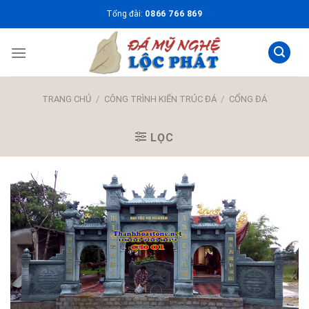
Skip
Tổng đài:
0866 766 869
to
content
TRANG CHỦ
/
CÔNG TRÌNH KIẾN TRÚC ĐÁ
/
CỔNG ĐÁ
LỌC