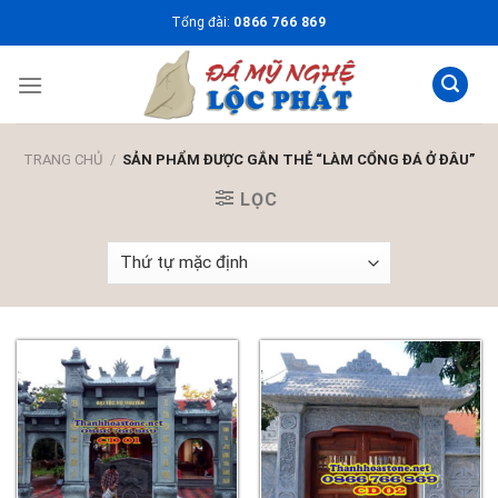
Skip
Tổng đài:
0866 766 869
to
content
TRANG CHỦ
/
SẢN PHẨM ĐƯỢC GẮN THẺ “LÀM CỔNG ĐÁ Ở ĐÂU”
LỌC