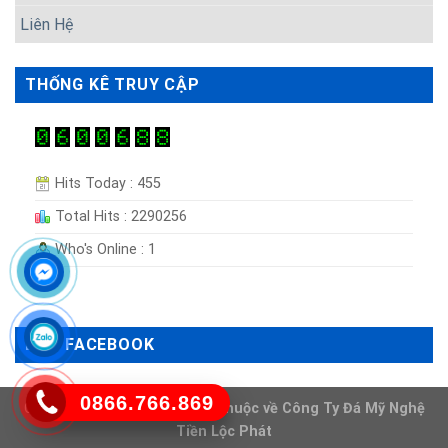
Liên Hệ
THỐNG KÊ TRUY CẬP
Hits Today : 455
Total Hits : 2290256
Who's Online : 1
LIKE FACEBOOK
0866.766.869
Copyright 2026 ©
Bản quyền thuộc về
Công Ty Đá Mỹ Nghệ
Tiền Lộc Phát