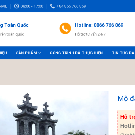
MAIL
08:00 - 17:00
+84 866 766 869
ng Toàn Quốc
Hotline: 0866 766 869
trên toàn quốc
Hỗ trợ tư vấn 24/7
HIỆU
SẢN PHẨM
CÔNG TRÌNH ĐÃ THỰC HIỆN
TIN TỨC ĐÁ
Mộ đ
Hỗ tr
Hotli