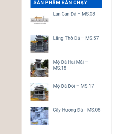
SẢN PHẨM BÁN CHẠY
Lan Can Đá – MS:08
Lăng Thờ Đá – MS:57
Mộ Đá Hai Mái –
MS:18
Mộ Đá Đôi – MS:17
Cây Hương Đá - MS:08