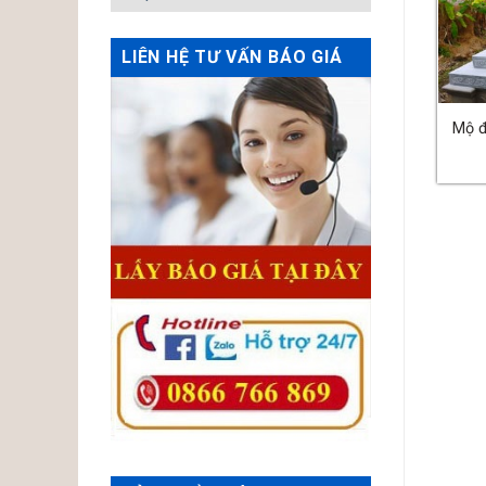
LIÊN HỆ TƯ VẤN BÁO GIÁ
ộ đá công giáo – MS:14
Mộ đá công giáo – MS:16
Mộ đ