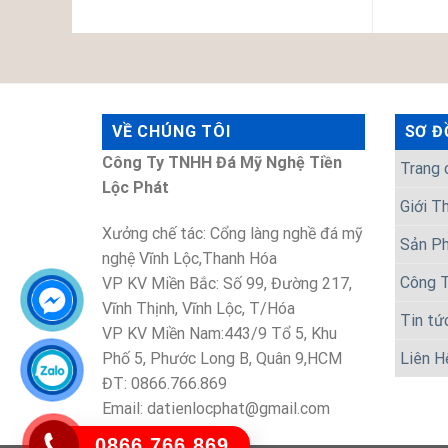
VỀ CHÚNG TÔI
SƠ Đ
Công Ty TNHH Đá Mỹ Nghệ Tiền
Trang 
Lộc Phát
Giới T
Xưởng chế tác: Cổng làng nghề đá mỹ
Sản P
nghệ Vĩnh Lộc,Thanh Hóa
Công T
VP KV Miền Bắc: Số 99, Đường 217,
Vĩnh Thịnh, Vĩnh Lộc, T/Hóa
Tin tứ
VP KV Miền Nam:443/9 Tổ 5, Khu
Phố 5, Phước Long B, Quân 9,HCM
Liên H
ĐT: 0866.766.869
Email: datienlocphat@gmail.com
0866.766.869