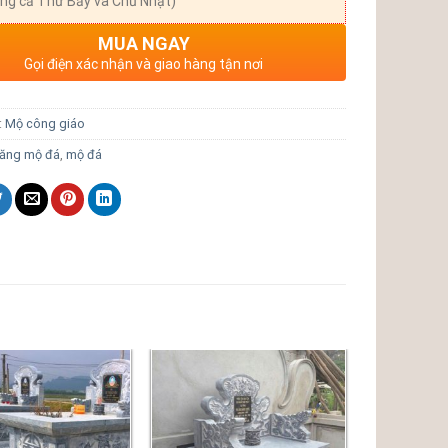
ng cả Thứ Bảy và Chủ Nhật)
MUA NGAY
Gọi điện xác nhận và giao hàng tận nơi
:
Mộ công giáo
lăng mộ đá
,
mộ đá