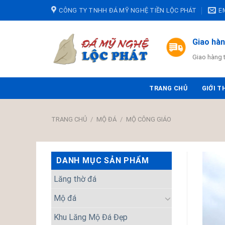
Skip
CÔNG TY TNHH ĐÁ MỸ NGHỆ TIỀN LỘC PHÁT
E
to
content
Giao hà
Giao hàng 
TRANG CHỦ
GIỚI T
TRANG CHỦ
/
MỘ ĐÁ
/
MỘ CÔNG GIÁO
DANH MỤC SẢN PHẨM
Lăng thờ đá
Mộ đá
Khu Lăng Mộ Đá Đẹp