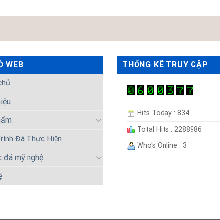
Ồ WEB
THỐNG KÊ TRUY CẬP
chủ
hiệu
Hits Today : 834
hẩm
Total Hits : 2288986
rình Đã Thực Hiện
Who's Online : 3
c đá mỹ nghệ
ệ