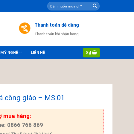
Tìm
kiếm:
Thanh toán dễ dàng
Thanh toán khi nhận hàng
0
₫
 MỸ NGHỆ
LIÊN HỆ
á công giáo – MS:01
ợ mua hàng:
ne: 0866 766 869