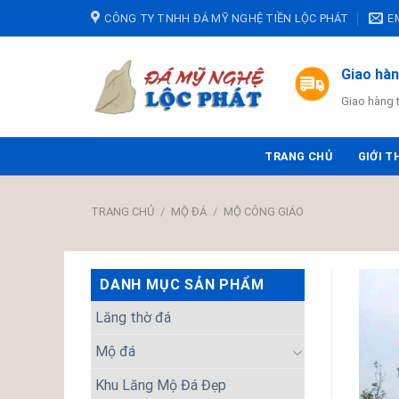
Skip
CÔNG TY TNHH ĐÁ MỸ NGHỆ TIỀN LỘC PHÁT
E
to
content
Giao hà
Giao hàng 
TRANG CHỦ
GIỚI T
TRANG CHỦ
/
MỘ ĐÁ
/
MỘ CÔNG GIÁO
DANH MỤC SẢN PHẨM
Lăng thờ đá
Mộ đá
Khu Lăng Mộ Đá Đẹp