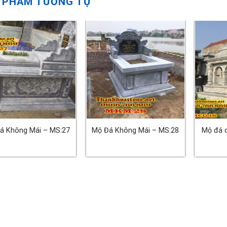
 PHẨM TƯƠNG TỰ
á Không Mái – MS:27
Mộ Đá Không Mái – MS:28
Mộ đá 