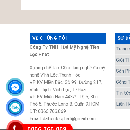
VỀ CHÚNG TÔI
SƠ Đ
Công Ty TNHH Đá Mỹ Nghệ Tiền
Trang 
Lộc Phát
Giới T
Xưởng chế tác: Cổng làng nghề đá mỹ
Sản P
nghệ Vĩnh Lộc,Thanh Hóa
Công T
VP KV Miền Bắc: Số 99, Đường 217,
Vĩnh Thịnh, Vĩnh Lộc, T/Hóa
Tin tứ
VP KV Miền Nam:443/9 Tổ 5, Khu
Phố 5, Phước Long B, Quân 9,HCM
Liên H
ĐT: 0866.766.869
Email: datienlocphat@gmail.com
0866.766.869