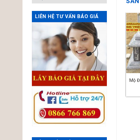
SẢN
LIÊN HỆ TƯ VẤN BÁO GIÁ
 Đá Không Mái – MS:33
Mộ Đá Không Mái – MS:31
Mộ Đ