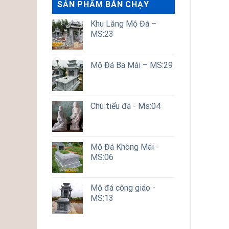
SẢN PHẨM BÁN CHẠY
Khu Lăng Mộ Đá –
MS:23
Mộ Đá Ba Mái – MS:29
Chú tiểu đá - Ms:04
Mộ Đá Không Mái -
MS:06
Mộ đá công giáo -
MS:13