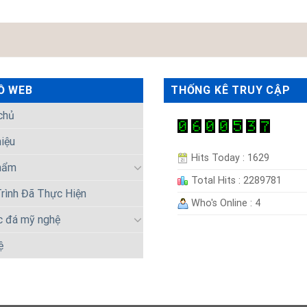
Ồ WEB
THỐNG KÊ TRUY CẬP
chủ
hiệu
Hits Today : 1629
hẩm
Total Hits : 2289781
rình Đã Thực Hiện
Who's Online : 4
c đá mỹ nghệ
ệ