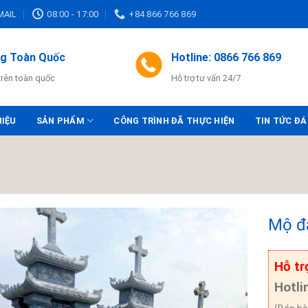
MAIL
08:00 - 17:00
+84 866 766 869
ng Toàn Quốc
Hotline: 0866 766 869
trên toàn quốc
Hỗ trợ tư vấn 24/7
HIỆU
SẢN PHẨM
CÔNG TRÌNH ĐÃ THỰC HIỆN
TIN TỨC ĐÁ
Mộ đ
Hỗ tr
Hotli