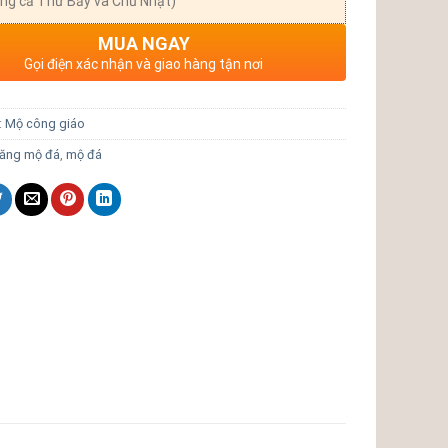
ng cả Thứ Bảy và Chủ Nhật)
MUA NGAY
Gọi điện xác nhận và giao hàng tận nơi
:
Mộ công giáo
lăng mộ đá
,
mộ đá