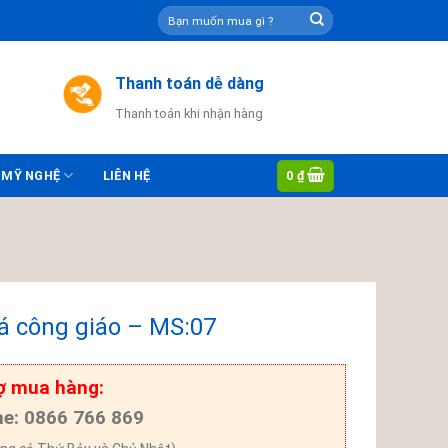
Tìm
kiếm:
Thanh toán dễ dàng
Thanh toán khi nhận hàng
0
₫
 MỸ NGHỆ
LIÊN HỆ
á công giáo – MS:07
ợ mua hàng:
ne: 0866 766 869