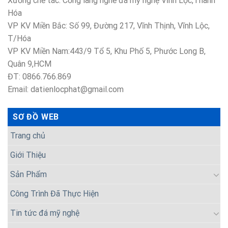
Xưởng chế tác: Cổng làng nghề đá mỹ nghệ Vĩnh Lộc,Thanh
Hóa
VP KV Miền Bắc: Số 99, Đường 217, Vĩnh Thịnh, Vĩnh Lộc,
T/Hóa
VP KV Miền Nam:443/9 Tổ 5, Khu Phố 5, Phước Long B,
Quân 9,HCM
ĐT: 0866.766.869
Email: datienlocphat@gmail.com
SƠ ĐỒ WEB
Trang chủ
Giới Thiệu
Sản Phẩm
Công Trình Đã Thực Hiện
Tin tức đá mỹ nghệ