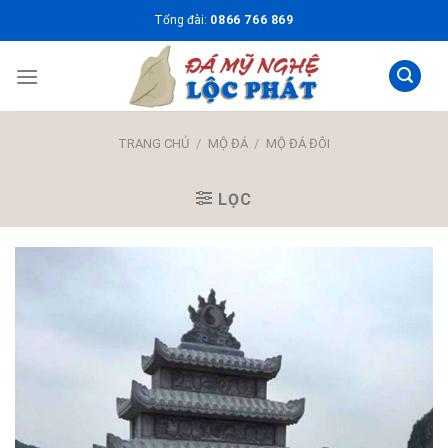
Skip
Tổng đài:
0866 766 869
to
content
TRANG CHỦ
/
MỘ ĐÁ
/
MỘ ĐÁ ĐÔI
LỌC