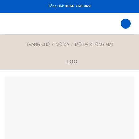
Skip
Tổng đài:
0866 766 869
to
content
TRANG CHỦ
/
MỘ ĐÁ
/
MỘ ĐÁ KHÔNG MÁI
LỌC