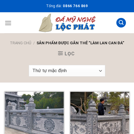
Skip
Tổng đài:
0866 766 869
to
content
TRANG CHỦ
/
SẢN PHẨM ĐƯỢC GẮN THẺ “LÀM LAN CAN ĐÁ”
LỌC