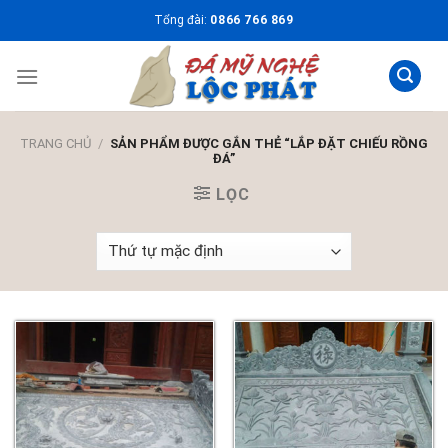
Skip
Tổng đài:
0866 766 869
to
content
TRANG CHỦ
/
SẢN PHẨM ĐƯỢC GẮN THẺ “LẮP ĐẶT CHIẾU RỒNG
ĐÁ”
LỌC