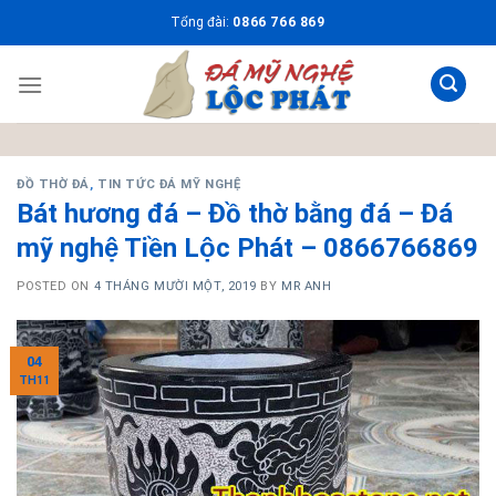
Skip
Tổng đài:
0866 766 869
to
content
ĐỒ THỜ ĐÁ
,
TIN TỨC ĐÁ MỸ NGHỆ
Bát hương đá – Đồ thờ bằng đá – Đá
mỹ nghệ Tiền Lộc Phát – 0866766869
POSTED ON
4 THÁNG MƯỜI MỘT, 2019
BY
MR ANH
04
TH11