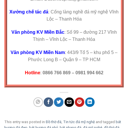
Xưởng chế tác đá
: Cổng làng nghề đá mỹ nghệ Vĩnh
Lộc – Thanh Hóa
Văn phòng KV Miền Bắc
: Số 99 – đường 217 Vĩnh
Thịnh – Vĩnh Lộc – Thanh Hóa
Văn phòng KV Miền Nam
: 443/9 Tổ 5 – khu phố 5 –
Phước Long B – Quận 9 – TP HCM
Hotline
:
0866 766 869 – 0981 994 662
This entry was posted in
Đồ thờ đá
,
Tin tức đá mỹ nghệ
and tagged
bát
hương đá đẹp
,
bát hương đá nhỏ
,
bát nhang đá
,
đá mỹ nghệ
,
đồ thờ đá
.