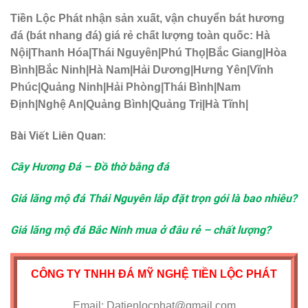
Tiền Lộc Phát nhận sản xuất, vận chuyển bát hương
đá (bát nhang đá) giá rẻ chất lượng toàn quốc: Hà
Nội|Thanh Hóa|Thái Nguyên|Phú Thọ|Bắc Giang|Hòa
Bình|Bắc Ninh|Hà Nam|Hải Dương|Hưng Yên|Vĩnh
Phúc|Quảng Ninh|Hải Phòng|Thái Bình|Nam
Định|Nghệ An|Quảng Bình|Quảng Trị|Hà Tĩnh|
Bài Viết Liên Quan:
Cây Hương Đá – Đồ thờ bằng đá
Giá lăng mộ đá Thái Nguyên lắp đặt trọn gói là bao nhiêu?
Giá lăng mộ đá Bắc Ninh mua ở đâu rẻ – chất lượng?
CÔNG TY TNHH ĐÁ MỸ NGHỆ TIỀN LỘC PHÁT
Email: Datienlocphat@gmail.com