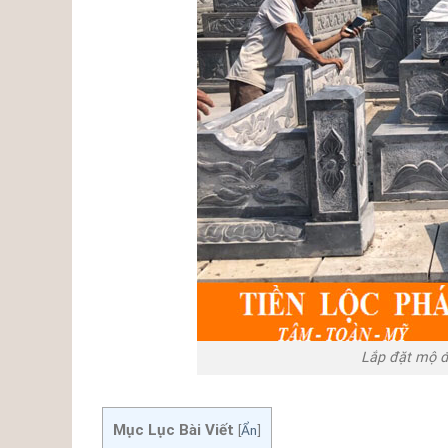
Lắp đặt mộ đ
Mục Lục Bài Viết
[
Ẩn
]