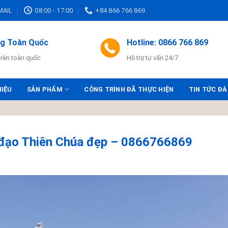
MAIL
08:00 - 17:00
+84 866 766 869
ng Toàn Quốc
Hotline: 0866 766 869
trên toàn quốc
Hỗ trợ tư vấn 24/7
HIỆU
SẢN PHẨM
CÔNG TRÌNH ĐÃ THỰC HIỆN
TIN TỨC ĐÁ
ộ đạo Thiên Chúa đẹp – 0866766869