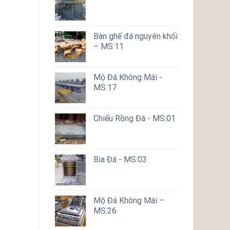
Bàn ghế đá nguyên khối
– MS:11
Mộ Đá Không Mái -
MS:17
Chiếu Rồng Đá - MS:01
Bia Đá - MS:03
Mộ Đá Không Mái –
MS:26