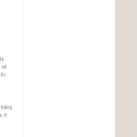
á
 sẽ
Lộc
p bằng
 ít