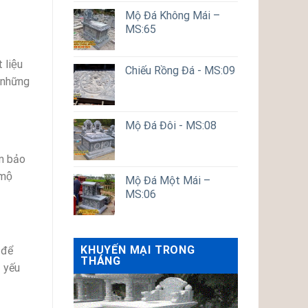
Mộ Đá Không Mái –
MS:65
 liệu
Chiếu Rồng Đá - MS:09
̉ những
Mộ Đá Đôi - MS:08
̉m bảo
mộ
Mộ Đá Một Mái –
MS:06
KHUYẾN MẠI TRONG
 để
THÁNG
 yếu