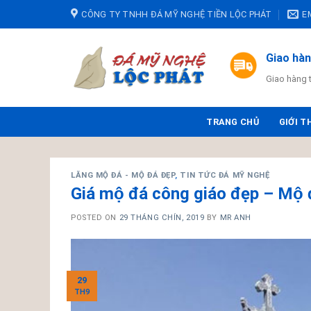
Skip
CÔNG TY TNHH ĐÁ MỸ NGHỆ TIỀN LỘC PHÁT
E
to
content
Giao hà
Giao hàng 
TRANG CHỦ
GIỚI T
LĂNG MỘ ĐÁ - MỘ ĐÁ ĐẸP
,
TIN TỨC ĐÁ MỸ NGHỆ
Giá mộ đá công giáo đẹp – M
POSTED ON
29 THÁNG CHÍN, 2019
BY
MR ANH
29
TH9