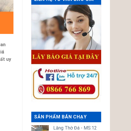
uan
iá
ất uy
SẢN PHẨM BÁN CHẠY
Lăng Thờ Đá - MS:12