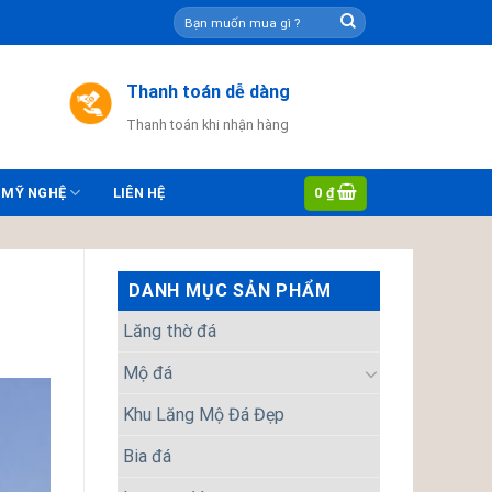
Tìm
kiếm:
Thanh toán dễ dàng
Thanh toán khi nhận hàng
0
₫
 MỸ NGHỆ
LIÊN HỆ
DANH MỤC SẢN PHẨM
Lăng thờ đá
Mộ đá
Khu Lăng Mộ Đá Đẹp
Bia đá