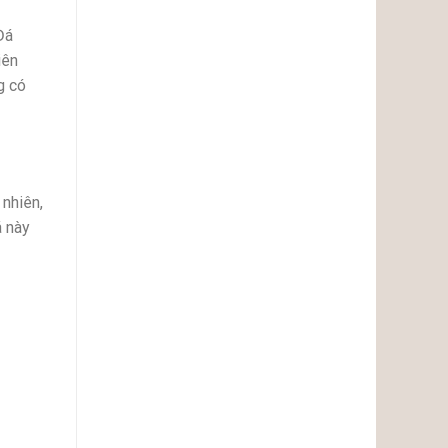
Đá
hiên
g có
 nhiên,
́ này