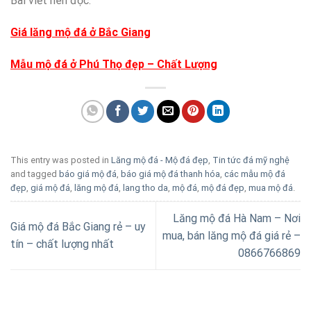
Bài viết nên đọc:
Giá lăng mộ đá ở Bắc Giang
Mẫu mộ đá ở Phú Thọ đẹp – Chất Lượng
This entry was posted in
Lăng mộ đá - Mộ đá đẹp
,
Tin tức đá mỹ nghệ
and tagged
báo giá mộ đá
,
báo giá mộ đá thanh hóa
,
các mẫu mộ đá
đẹp
,
giá mộ đá
,
lăng mộ đá
,
lang tho da
,
mộ đá
,
mộ đá đẹp
,
mua mộ đá
.
Lăng mộ đá Hà Nam – Nơi
Giá mộ đá Bắc Giang rẻ – uy
mua, bán lăng mộ đá giá rẻ –
tín – chất lượng nhất
0866766869