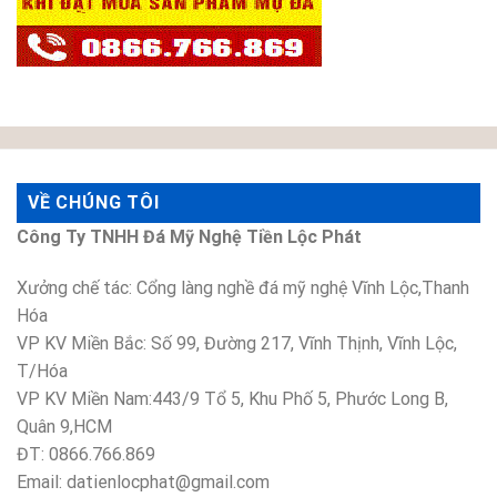
VỀ CHÚNG TÔI
Công Ty TNHH Đá Mỹ Nghệ Tiền Lộc Phát
Xưởng chế tác: Cổng làng nghề đá mỹ nghệ Vĩnh Lộc,Thanh
Hóa
VP KV Miền Bắc: Số 99, Đường 217, Vĩnh Thịnh, Vĩnh Lộc,
T/Hóa
VP KV Miền Nam:443/9 Tổ 5, Khu Phố 5, Phước Long B,
Quân 9,HCM
ĐT: 0866.766.869
Email: datienlocphat@gmail.com