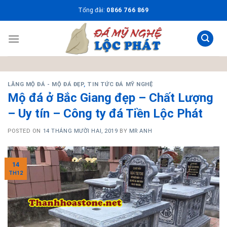
Skip
Tổng đài:
0866 766 869
to
content
LĂNG MỘ ĐÁ - MỘ ĐÁ ĐẸP
,
TIN TỨC ĐÁ MỸ NGHỆ
Mộ đá ở Bắc Giang đẹp – Chất Lượng
– Uy tín – Công ty đá Tiền Lộc Phát
POSTED ON
14 THÁNG MƯỜI HAI, 2019
BY
MR ANH
14
TH12