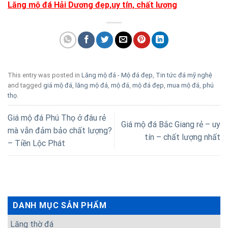
Lăng mộ đá Hải Dương đẹp,uy tín, chất lượng
This entry was posted in
Lăng mộ đá - Mộ đá đẹp
,
Tin tức đá mỹ nghệ
and tagged
giá mộ đá
,
lăng mộ đá
,
mộ đá
,
mộ đá đẹp
,
mua mộ đá
,
phú
thọ
.
Giá mộ đá Phú Thọ ở đâu rẻ
Giá mộ đá Bắc Giang rẻ – uy
mà vẫn đảm bảo chất lượng?
tín – chất lượng nhất
– Tiền Lộc Phát
DANH MỤC SẢN PHẨM
Lăng thờ đá