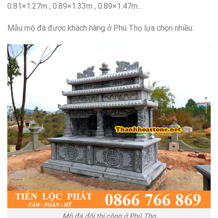
0.81×1.27m , 0.89×1.33m , 0.89×1.47m…
Mẫu mộ đá được khách hàng ở Phú Thọ lựa chọn nhiều:
Mộ đá đôi thi công ở Phú Thọ