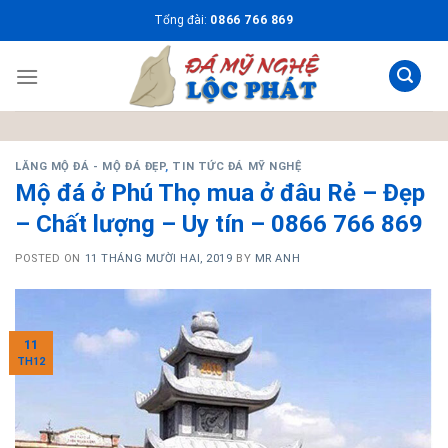
Skip
Tổng đài:
0866 766 869
to
content
LĂNG MỘ ĐÁ - MỘ ĐÁ ĐẸP
,
TIN TỨC ĐÁ MỸ NGHỆ
Mộ đá ở Phú Thọ mua ở đâu Rẻ – Đẹp
– Chất lượng – Uy tín – 0866 766 869
POSTED ON
11 THÁNG MƯỜI HAI, 2019
BY
MR ANH
11
TH12